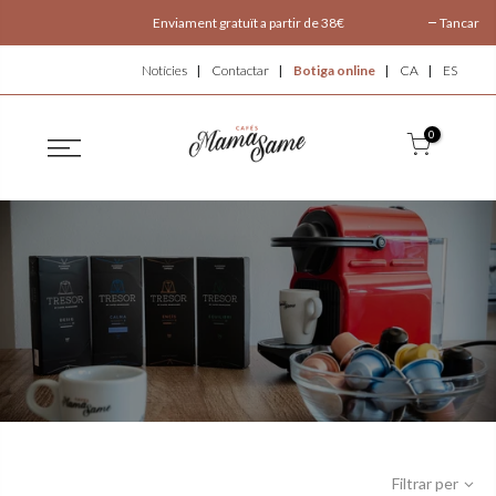
Enviament gratuït a partir de 38€
Tancar
Notícies
Contactar
Botiga online
CA
ES
0
Filtrar per