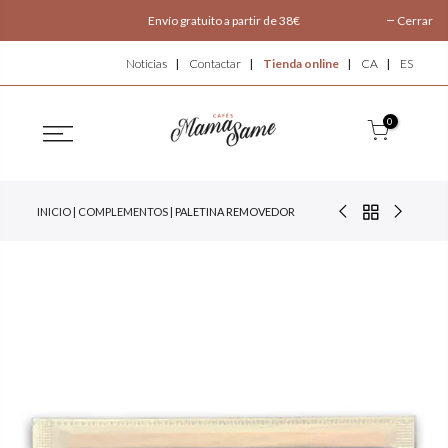
Envío gratuito a partir de 38€
Cerrar
Noticias
Contactar
Tienda online
CA
ES
0
INICIO
|
COMPLEMENTOS
| PALETINA REMOVEDOR