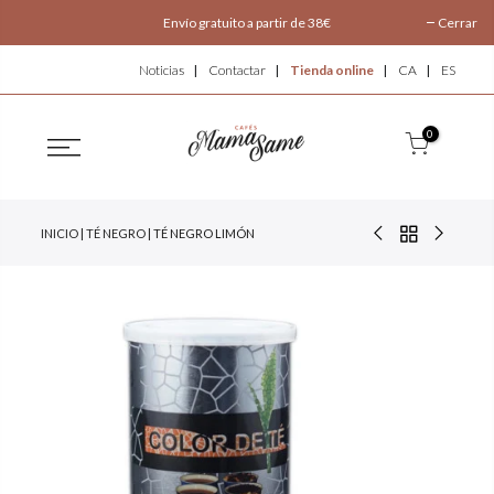
Envío gratuito a partir de 38€
Cerrar
Noticias
Contactar
Tienda online
CA
ES
0
INICIO
|
TÉ NEGRO
| TÉ NEGRO LIMÓN