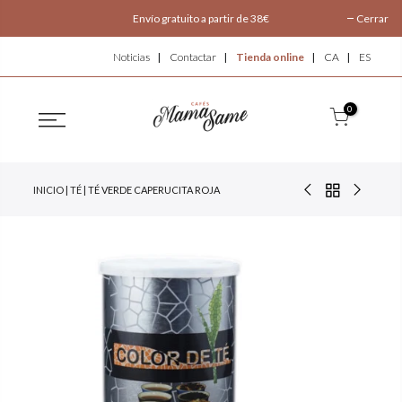
Envío gratuito a partir de 38€
Cerrar
Noticias
Contactar
Tienda online
CA
ES
0
INICIO
|
TÉ
| TÉ VERDE CAPERUCITA ROJA