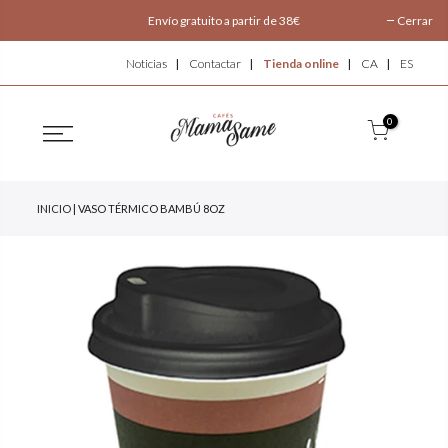
Envío gratuito a partir de 38€
Cerrar
Noticias
Contactar
Tienda online
CA
ES
0
INICIO
| VASO TÉRMICO BAMBÚ 8OZ